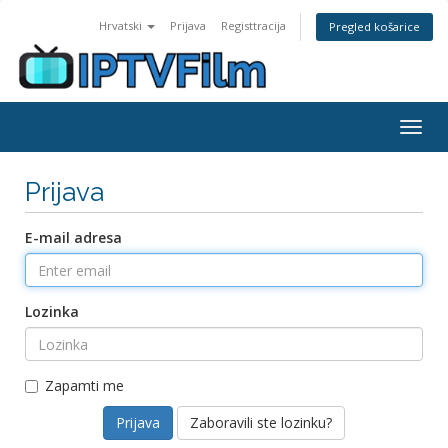
Hrvatski
Prijava
Registtracija
Pregled košarice
Togg
navig
Prijava
E-mail adresa
Lozinka
Zapamti me
Zaboravili ste lozinku?