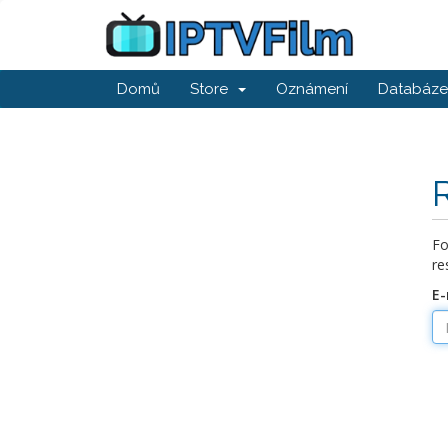
Domů
Store
Oznámení
Databáze 
Fo
re
E-