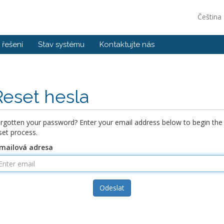
Čeština
řešení
Stav systému
Kontaktujte nás
Reset hesla
rgotten your password? Enter your email address below to begin the
set process.
mailová adresa
Odeslat